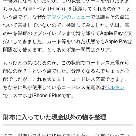
一番気になっていたのが、この状態でケースを付けたまま
ちゃんとApple Pay（Felica）を認識してくれるのか？ と
いう点です。なぜか
アマゾンのレビュー
では誰もその点に
ついて言及していないので、検証してみました。先日、雪
の中を湖畔のセブンイレブンまで滑り降りてApple Payで支
払いしてきました。カード等をいれた状態でもApple Payは
問題なく使えます。とりあえず第一関門はクリア。
もうひとつ気になるのが、この状態でコードレス充電が可
能なのか？ という点でした。分厚くなるんでちょっと心
配でしたが、これも大丈夫！ コードレス充電できます。
ちなみに私が使用しているコードレス充電器は
ベルキン
で、スマホはiPhone 8Plusです。
財布に入っていた現金以外の物を整理
さて、財布レス生活に移行するにあたり、財布にいれてい