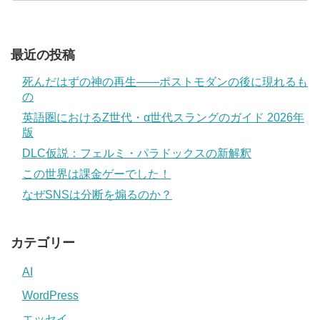
最近の投稿
死んだはずの神の再生――ポストモダンの後に現れるも
の
英語圏におけるZ世代・α世代スラングのガイド 2026年
版
DLC仮説：フェルミ・パラドックスの新解釈
この世界は課金ゲーでした！
なぜSNSは分断を煽るのか？
カテゴリー
AI
WordPress
エッセイ