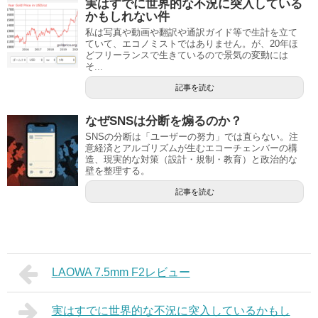
実はすでに世界的な不況に突入している
かもしれない件
私は写真や動画や翻訳や通訳ガイド等で生計を立て
ていて、エコノミストではありません。が、20年ほ
どフリーランスで生きているので景気の変動には
そ...
記事を読む
なぜSNSは分断を煽るのか？
SNSの分断は「ユーザーの努力」では直らない。注
意経済とアルゴリズムが生むエコーチェンバーの構
造、現実的な対策（設計・規制・教育）と政治的な
壁を整理する。
記事を読む
LAOWA 7.5mm F2レビュー
実はすでに世界的な不況に突入しているかもし