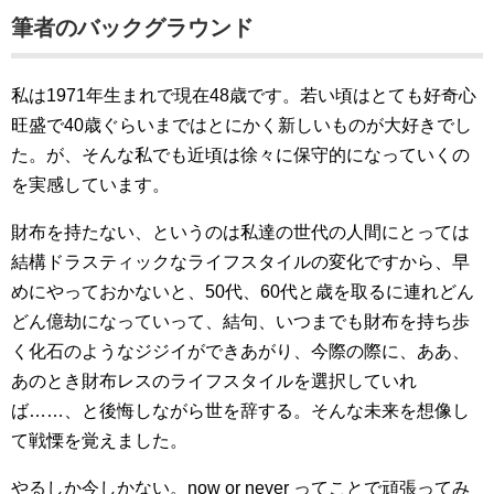
筆者のバックグラウンド
私は1971年生まれで現在48歳です。若い頃はとても好奇心
旺盛で40歳ぐらいまではとにかく新しいものが大好きでし
た。が、そんな私でも近頃は徐々に保守的になっていくの
を実感しています。
財布を持たない、というのは私達の世代の人間にとっては
結構ドラスティックなライフスタイルの変化ですから、早
めにやっておかないと、50代、60代と歳を取るに連れどん
どん億劫になっていって、結句、いつまでも財布を持ち歩
く化石のようなジジイができあがり、今際の際に、ああ、
あのとき財布レスのライフスタイルを選択していれ
ば……、と後悔しながら世を辞する。そんな未来を想像し
て戦慄を覚えました。
やるしか今しかない。now or never ってことで頑張ってみ