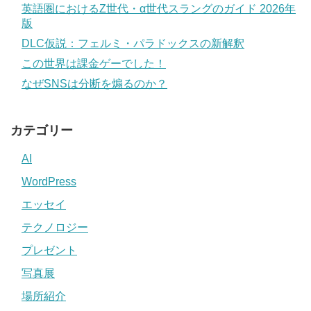
英語圏におけるZ世代・α世代スラングのガイド 2026年
版
DLC仮説：フェルミ・パラドックスの新解釈
この世界は課金ゲーでした！
なぜSNSは分断を煽るのか？
カテゴリー
AI
WordPress
エッセイ
テクノロジー
プレゼント
写真展
場所紹介