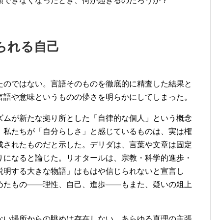
頼できなくなったとき、何が起きるのだろうか？
られる自己
たのではない。言語そのものを徹底的に精査した結果と
言語や意味というものの儚さを明らかにしてしまった。
ズムが新たな拠り所とした「自律的な個人」という概念
、私たちが「自分らしさ」と感じているものは、実は権
成されたものだと示した。デリダは、言葉や文章は固定
りになると論じた。リオタールは、宗教・科学的進歩・
説明する大きな物語」はもはや信じられないと宣言し
めたもの——理性、自己、進歩——もまた、疑いの俎上
ない場所からの眺めは存在しない。あらゆる真理の主張