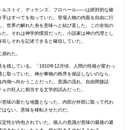
トルストイ、ディケンズ、フロベール——は絶対的な確
り手はすべてを知っていた。登場人物の内面を自由に行
し、世界の解れた糸を意味へと結び直した。この全知の
った。それは神学的慣習だった。小説家は神の代理とし
存在しそれを記述できると確信していた。
に崩れた。
を残している。「1910年12月頃、人間の性格が変わっ
感じ取っていた。神が事物の秩序を保証しないのなら、
は内側へ向かうことだった。意識の流れ、自由間接話
チェの狂人に相当する文学的試みだった。
が意味の新たな地盤となった。内部が外部に取って代わ
ではない。意味を移転させたのだ。
安定性が内包されていた。個人の意識が意味の最後の避