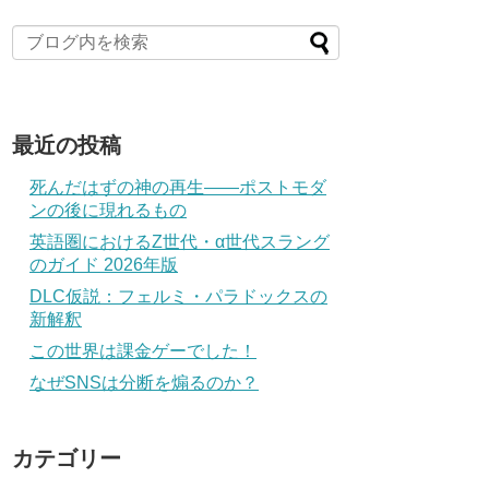
最近の投稿
死んだはずの神の再生――ポストモダ
ンの後に現れるもの
英語圏におけるZ世代・α世代スラング
のガイド 2026年版
DLC仮説：フェルミ・パラドックスの
新解釈
この世界は課金ゲーでした！
なぜSNSは分断を煽るのか？
カテゴリー