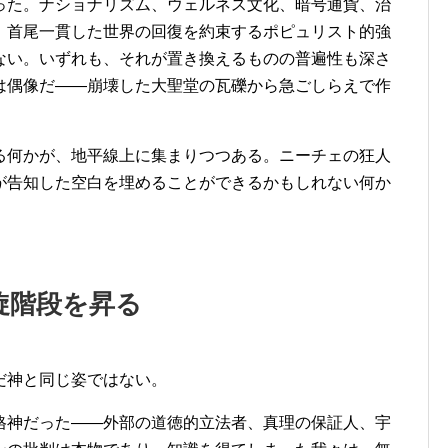
った。ナショナリズム、ウェルネス文化、暗号通貨、治
、首尾一貫した世界の回復を約束するポピュリスト的強
ない。いずれも、それが置き換えるものの普遍性も深さ
は偶像だ——崩壊した大聖堂の瓦礫から急ごしらえで作
る何かが、地平線上に集まりつつある。ニーチェの狂人
が告知した空白を埋めることができるかもしれない何か
旋階段を昇る
だ神と同じ姿ではない。
格神だった——外部の道徳的立法者、真理の保証人、宇