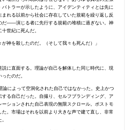
・バトラーが示したように、アイデンティティとは先に
生まれる以前から社会に存在していた規範を繰り返し反
のだ——演じる者に先行する規範の堆積に過ぎない。神
二十世紀に死んだ。
々が神を殺したのだ。（そして我々も死んだ）」
逆説に直面する。理論が自己を解体した同じ時代に、現
いったのだ。
ン理論によって空洞化された自己ではなかった。史上かつ
伝する自己だった。自撮り、セルフブランディング、ア
レーションされた自己表現の無限スクロール。ポストモ
した。市場はそれを以前より大きな声で建て直し、非常
た。