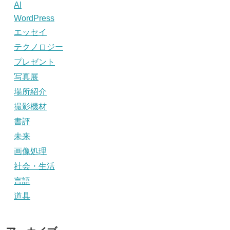
AI
WordPress
エッセイ
テクノロジー
プレゼント
写真展
場所紹介
撮影機材
書評
未来
画像処理
社会・生活
言語
道具