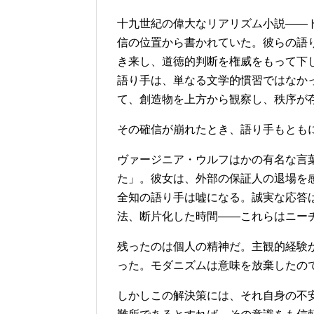
十九世紀の偉大なリアリズム小説——
信の位置から書かれていた。彼らの語
き来し、道徳的判断を権威をもって下
語り手は、単なる文学的慣習ではなか
て、創造物を上方から観察し、秩序が
その確信が崩れたとき、語り手もとも
ヴァージニア・ウルフはかの有名な言葉
た」。彼女は、外部の保証人の退場を
全知の語り手は嘘になる。誠実な応答
法、断片化した時間——これらはニー
残ったのは個人の精神だ。主観的経験
った。モダニズムは意味を放棄したの
しかしこの解決策には、それ自身の不