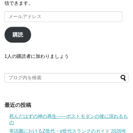
信できます。
メ
ー
ル
ア
購読
ド
レ
ス
1人の購読者に加わりましょう
最近の投稿
死んだはずの神の再生――ポストモダンの後に現れるも
の
英語圏におけるZ世代・α世代スラングのガイド 2026年