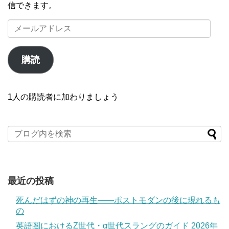
信できます。
メ
ー
ル
ア
購読
ド
レ
ス
1人の購読者に加わりましょう
最近の投稿
死んだはずの神の再生――ポストモダンの後に現れるも
の
英語圏におけるZ世代・α世代スラングのガイド 2026年