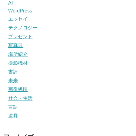
AI
WordPress
エッセイ
テクノロジー
プレゼント
写真展
場所紹介
撮影機材
書評
未来
画像処理
社会・生活
言語
道具