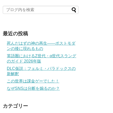
最近の投稿
死んだはずの神の再生――ポストモダ
ンの後に現れるもの
英語圏におけるZ世代・α世代スラング
のガイド 2026年版
DLC仮説：フェルミ・パラドックスの
新解釈
この世界は課金ゲーでした！
なぜSNSは分断を煽るのか？
カテゴリー