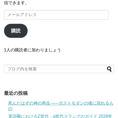
信できます。
メ
ー
ル
ア
購読
ド
レ
ス
1人の購読者に加わりましょう
最近の投稿
死んだはずの神の再生――ポストモダンの後に現れるも
の
英語圏におけるZ世代・α世代スラングのガイド 2026年