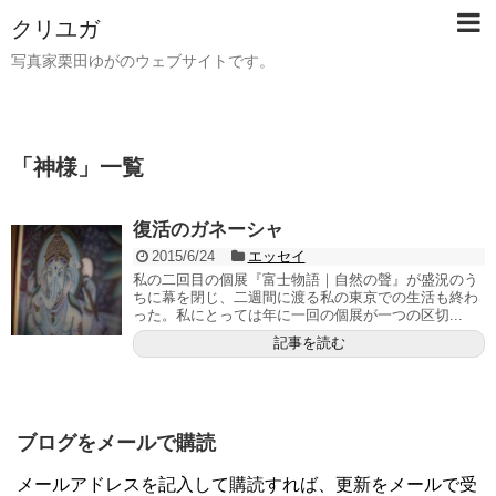
クリユガ
写真家栗田ゆがのウェブサイトです。
「
神様
」
一覧
復活のガネーシャ
2015/6/24
エッセイ
私の二回目の個展『富士物語｜自然の聲』が盛況のう
ちに幕を閉じ、二週間に渡る私の東京での生活も終わ
った。私にとっては年に一回の個展が一つの区切...
記事を読む
ブログをメールで購読
メールアドレスを記入して購読すれば、更新をメールで受